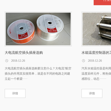
粘胶去除剂
大电流航空插头插座选购
水箱温度控制器的
2018-12-26
2018-12-26
大电流航空插头插座选购要注意什么？大电流?航空
汽车水箱温控器是利
插头的作用其实很简单，就是在不同的电路之间建
温度采样元件，将热
立起一个桥梁·····
感部位，动态·······
高温润滑脂
详情
详情