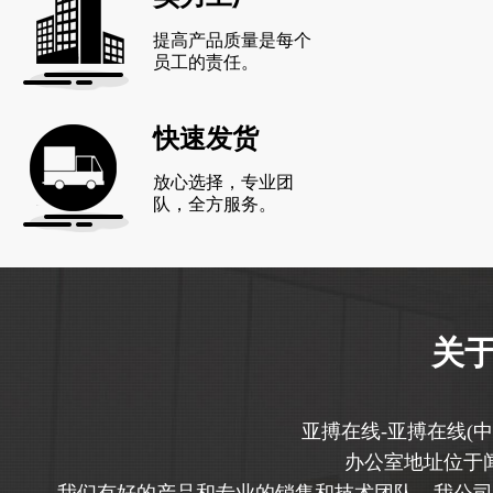
提高产品质量是每个
员工的责任。
快速发货
放心选择，专业团
队，全方服务。
关
亚搏在线-亚搏在线(中
办公室地址位于