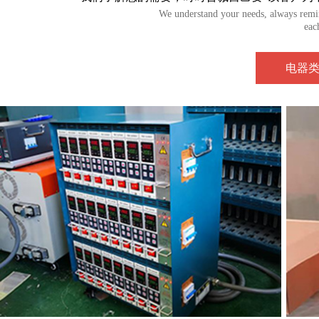
We understand your needs, always remind
eac
电器
温控箱