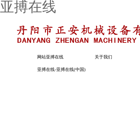
亚搏在线
网站亚搏在线
关于我们
亚搏在线-亚搏在线(中国)