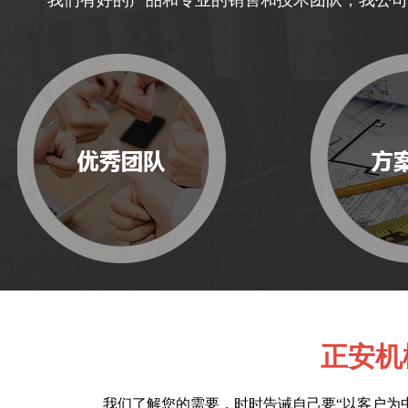
我们有好的产品和专业的销售和技术团队，我公司
正安机
我们了解您的需要，时时告诫自己要“以客户为