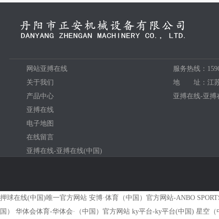
网站亚搏在线
服务热线：15906
关于我们
地 址：江苏
下料滑板
产品中心
亚搏在线-亚搏在
亚搏在线
电子地图
在线留言
亚搏在线-亚搏在线(中国)
押球在线(中国)唯一官方网站
安博·体育（中国）官方网站-ANBO SPORT
国）
华体会体育-华体会·（中国）官方网站
ky平台-ky平台(中国)
星空（